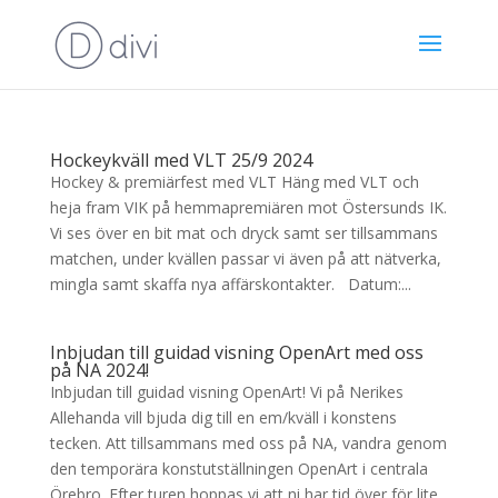
Hockeykväll med VLT 25/9 2024
Hockey & premiärfest med VLT Häng med VLT och
heja fram VIK på hemmapremiären mot Östersunds IK.
Vi ses över en bit mat och dryck samt ser tillsammans
matchen, under kvällen passar vi även på att nätverka,
mingla samt skaffa nya affärskontakter. Datum:...
Inbjudan till guidad visning OpenArt med oss
på NA 2024!
Inbjudan till guidad visning OpenArt! Vi på Nerikes
Allehanda vill bjuda dig till en em/kväll i konstens
tecken. Att tillsammans med oss på NA, vandra genom
den temporära konstutställningen OpenArt i centrala
Örebro. Efter turen hoppas vi att ni har tid över för lite...