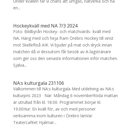
Under kvällen får vi chans att umgås, nätverka och ha
en...
Hockeykväll med NA 7/3 2024
Foto: Bildbyrån Hockey- och matchvärds- kväll med
NA. Häng med och heja fram Örebro Hockey till vinst
mot Skellefteå AIK. Vi bjuder på mat och dryck innan
matchen då vi dessutom får besök av A-lagstränare
som ger oss den senaste informationen inför matchen.
Själva...
NA:s kulturgala 231106
Välkommen till NA:s kulturgala Med utdelning av NA:s
kulturpris 2023 När: Måndag 6 novemberRöda mattan
är utrullad från kl. 18.00. Programmet börjar kl.
19.00Hur: En kväll för, av och med personer
verksamma inom kulturen i Örebro länVar:
Teatercaféet Hjalmar...