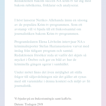
Redaktionen bakom succén NA krim-tv tar dig med
bakom rubrikerna, förklarar och analyserar.
I höst lanserar Nerikes Allehanda ännu en säsong
av de populära Krim-tv-programmen. Som ett
avstamp vill vi bjuda till ett frukostsamtal om
journalistiken bakom Krim-tv-programmen.
Programledaren Elena Lövholm intervjuar NA:s
kriminalreporter Stefan Hazianastasiou varvat med
inslag från tidigare program och samtal.
Redaktionen försöker reda ut varför det skjuts så
mycket i Örebro och ger en bild av hur de
kriminella gängen agerar i samhället.
Under mötet finns det även möjlighet att ställa
frågor till säljavdelningen när det gäller att synas
med sitt varumärke i denna kontext och miljö av fri
journalistik.
Vi bjuder på en frukostsmörgås samt kaffe/te.
Datum: Tisdagen 29/8