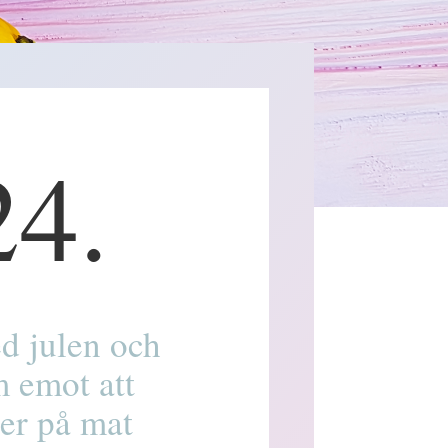
24.
d julen och
m emot att
der på mat