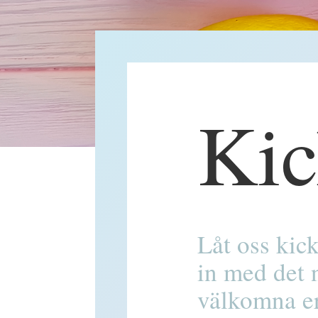
Kic
Låt oss kic
in med det 
välkomna er