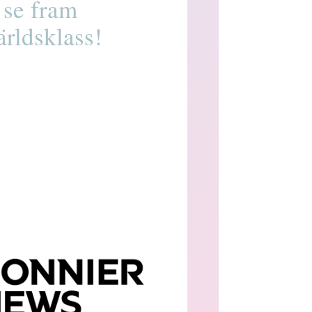
 se fram
ärldsklass!