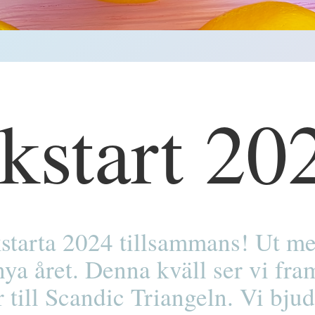
kstart 20
kstarta 2024 tillsammans! Ut me
nya året. Denna kväll ser vi fra
 till Scandic Triangeln. Vi bju