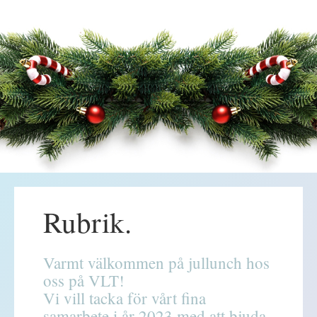
Rubrik.
Varmt välkommen på jullunch hos
oss på VLT!
Vi vill tacka för vårt fina
samarbete i år 2023 med att bjuda